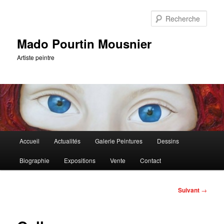
Aller
au
Rech
contenu
principal
Mado Pourtin Mousnier
Artiste peintre
Menu
Accueil
Actualités
Galerie Peintures
Dessins
principal
Biographie
Expositions
Vente
Contact
Navigation
Suivant
→
des
articles